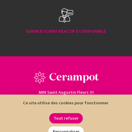
SERVICE CLIENT RÉACTIF ET DISPONIBLE
Cerampot
MIN Saint Augustin Fleurs 31
06200 Nice
Ce site utilise des cookies pour fonctionner.
04 93 18 80 10
Tout refuser
Personnaliser