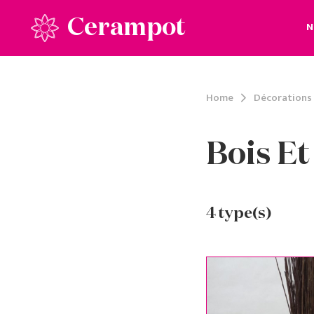
Cerampot
N
Home
Décorations
Bois Et
4
type(s)