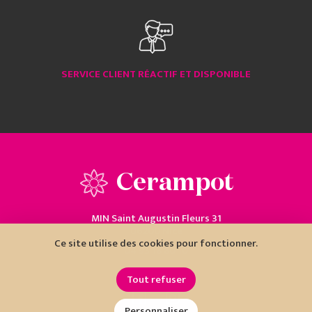
SERVICE CLIENT RÉACTIF ET DISPONIBLE
Cerampot
MIN Saint Augustin Fleurs 31
06200 Nice
Ce site utilise des cookies pour fonctionner.
04 93 18 80 10
Tout refuser
Personnaliser