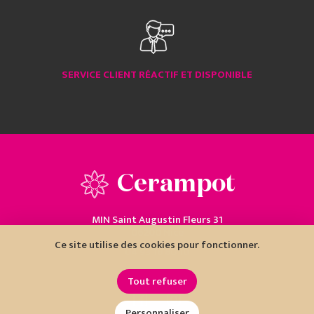
SERVICE CLIENT RÉACTIF ET DISPONIBLE
Cerampot
MIN Saint Augustin Fleurs 31
06200 Nice
Ce site utilise des cookies pour fonctionner.
04 93 18 80 10
Tout refuser
Personnaliser