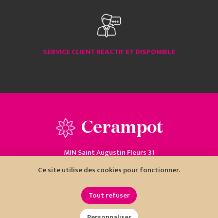
SERVICE CLIENT RÉACTIF ET DISPONIBLE
Cerampot
MIN Saint Augustin Fleurs 31
06200 Nice
Ce site utilise des cookies pour fonctionner.
04 93 18 80 10
Tout refuser
Personnaliser