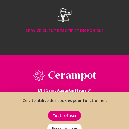
SERVICE CLIENT RÉACTIF ET DISPONIBLE
Cerampot
MIN Saint Augustin Fleurs 31
06200 Nice
Ce site utilise des cookies pour fonctionner.
04 93 18 80 10
Tout refuser
Personnaliser