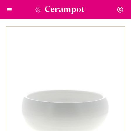
Cerampot