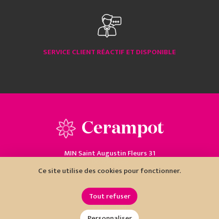
SERVICE CLIENT RÉACTIF ET DISPONIBLE
Cerampot
MIN Saint Augustin Fleurs 31
06200 Nice
Ce site utilise des cookies pour fonctionner.
04 93 18 80 10
Tout refuser
Personnaliser