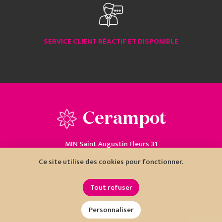
SERVICE CLIENT RÉACTIF ET DISPONIBLE
Cerampot
MIN Saint Augustin Fleurs 31
06200 Nice
Ce site utilise des cookies pour fonctionner.
04 93 18 80 10
Tout refuser
Personnaliser