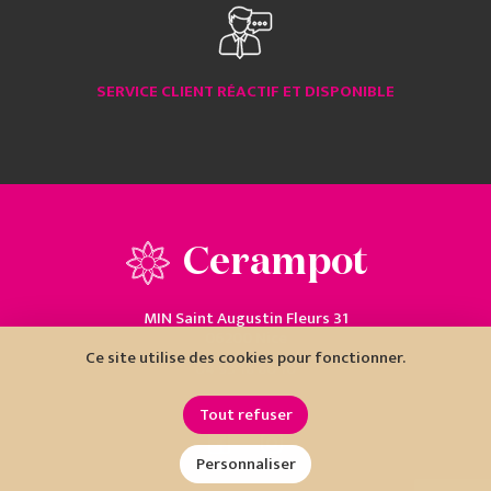
SERVICE CLIENT RÉACTIF ET DISPONIBLE
Cerampot
MIN Saint Augustin Fleurs 31
06200 Nice
Ce site utilise des cookies pour fonctionner.
04 93 18 80 10
Tout refuser
Personnaliser