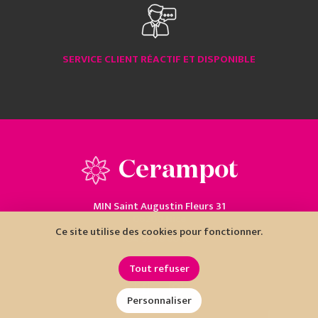
SERVICE CLIENT RÉACTIF ET DISPONIBLE
Cerampot
MIN Saint Augustin Fleurs 31
06200 Nice
Ce site utilise des cookies pour fonctionner.
04 93 18 80 10
Tout refuser
Personnaliser