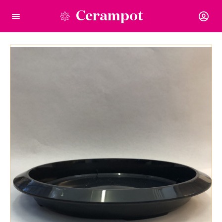
Cerampot