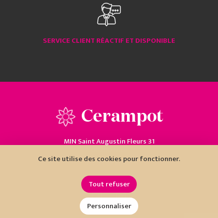
SERVICE CLIENT RÉACTIF ET DISPONIBLE
Cerampot
MIN Saint Augustin Fleurs 31
06200 Nice
Ce site utilise des cookies pour fonctionner.
04 93 18 80 10
Tout refuser
Personnaliser