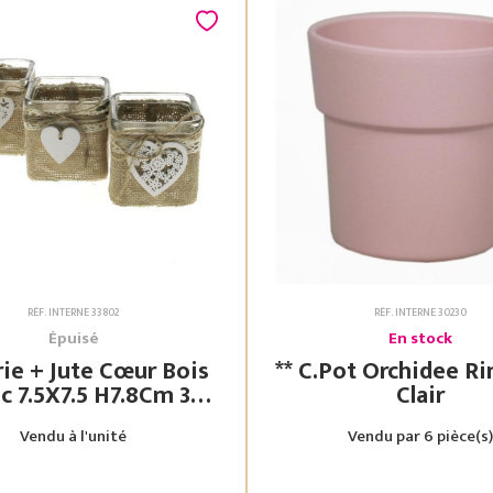
RÉF. INTERNE 33802
RÉF. INTERNE 30230
Épuisé
En stock
rie + Jute Cœur Bois
** C.Pot Orchidee Rim Rose
7.8Cm 3
Clair
Assorties
Vendu à l'unité
Vendu par 6 pièce(s)