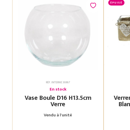
ÉPUISÉ
RÉF. INTERNE 36967
En stock
Vase Boule D16 H13.5cm
Verre
Verre
Blanc 7.5X7.5 H
Vendu à l'unité