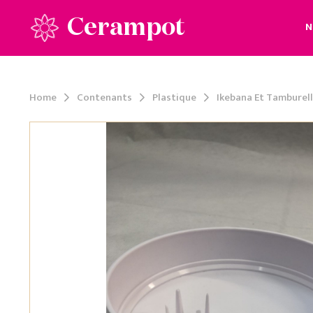
Cerampot
N
Home
Contenants
Plastique
Ikebana Et Tamburel