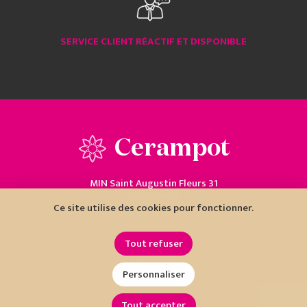
SERVICE CLIENT RÉACTIF ET DISPONIBLE
Cerampot
MIN Saint Augustin Fleurs 31
06200 Nice
Ce site utilise des cookies pour fonctionner.
04 93 18 80 10
Tout refuser
Personnaliser
Tout accepter