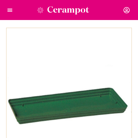
Cerampot