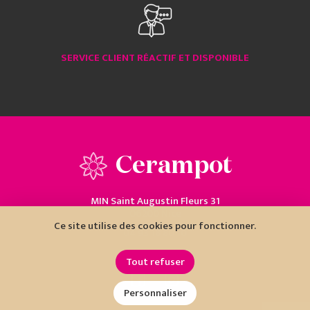
SERVICE CLIENT RÉACTIF ET DISPONIBLE
Cerampot
MIN Saint Augustin Fleurs 31
06200 Nice
Ce site utilise des cookies pour fonctionner.
04 93 18 80 10
Tout refuser
Personnaliser