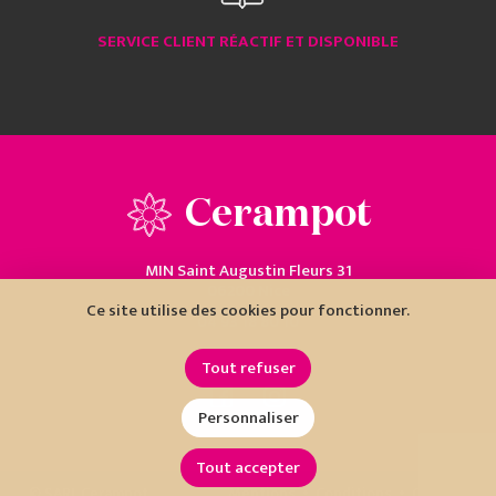
SERVICE CLIENT RÉACTIF ET DISPONIBLE
Cerampot
MIN Saint Augustin Fleurs 31
06200 Nice
Ce site utilise des cookies pour fonctionner.
04 93 18 80 10
Tout refuser
Personnaliser
Tout accepter
•
•
© SARL Cerampot
Mentions
Conditions
Cookies