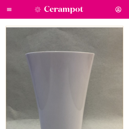
Cerampot