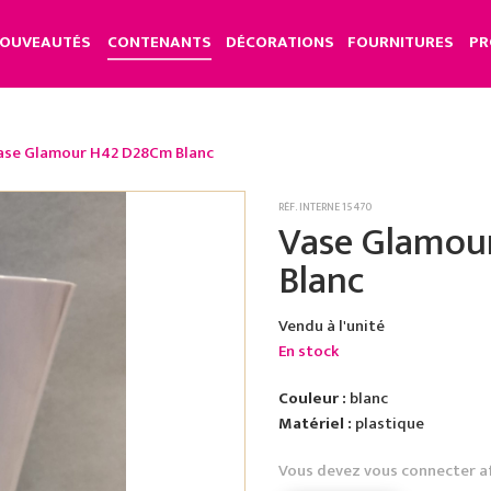
OUVEAUTÉS
CONTENANTS
DÉCORATIONS
FOURNITURES
PR
ase Glamour H42 D28Cm Blanc
RÉF. INTERNE 15470
Vase Glamou
Blanc
Vendu à l'unité
En stock
Couleur :
blanc
Matériel :
plastique
Vous devez vous connecter a