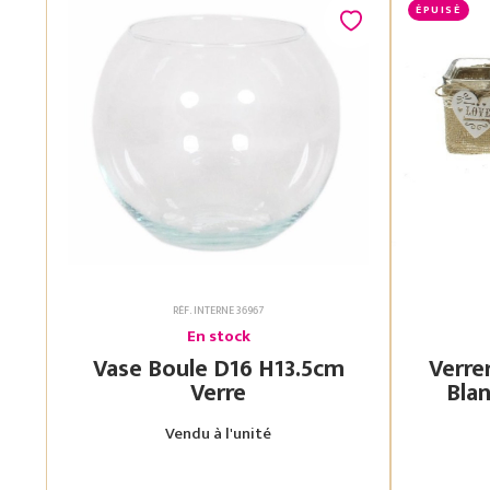
ÉPUISÉ
RÉF. INTERNE 36967
En stock
Vase Boule D16 H13.5cm
Verre
Verre
Blanc 7.5X7.5 H
Vendu à l'unité