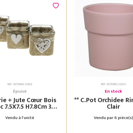
RÉF. INTERNE 33802
RÉF. INTERNE 30230
Épuisé
En stock
rie + Jute Cœur Bois
** C.Pot Orchidee Rim Rose
7.8Cm 3
Clair
Assorties
Vendu à l'unité
Vendu par 6 pièce(s)