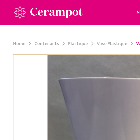
Cerampot
N
Home
Contenants
Plastique
Vase Plastique
V