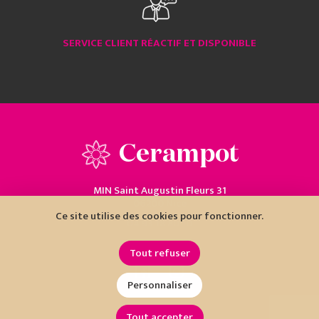
SERVICE CLIENT RÉACTIF ET DISPONIBLE
Cerampot
MIN Saint Augustin Fleurs 31
06200 Nice
Ce site utilise des cookies pour fonctionner.
04 93 18 80 10
Tout refuser
Personnaliser
Tout accepter