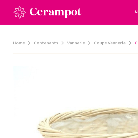
Cerampot
N
Home
Contenants
Vannerie
Coupe Vannerie
C