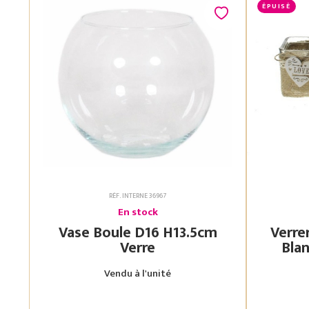
ÉPUISÉ
RÉF. INTERNE 36967
En stock
Vase Boule D16 H13.5cm
Verre
Verre
Blanc 7.5X7.5 H
Vendu à l'unité