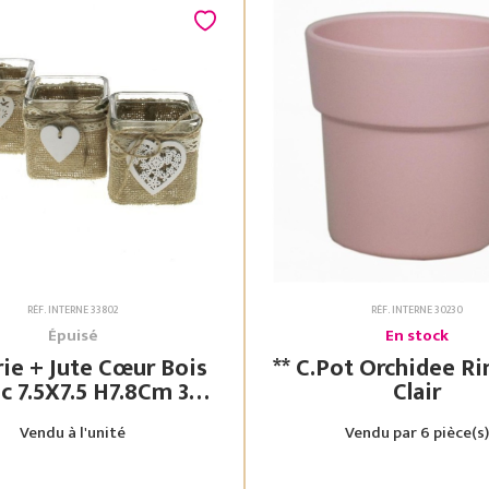
RÉF. INTERNE 33802
RÉF. INTERNE 30230
Épuisé
En stock
rie + Jute Cœur Bois
** C.Pot Orchidee Rim Rose
7.8Cm 3
Clair
Assorties
Vendu à l'unité
Vendu par 6 pièce(s)