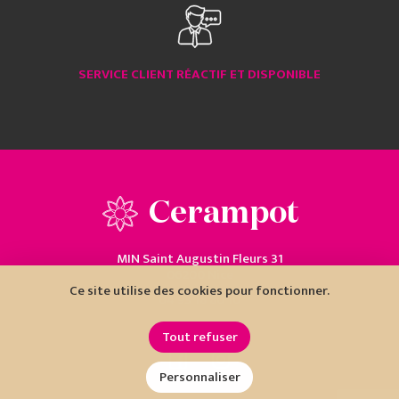
SERVICE CLIENT RÉACTIF ET DISPONIBLE
Cerampot
MIN Saint Augustin Fleurs 31
06200 Nice
Ce site utilise des cookies pour fonctionner.
04 93 18 80 10
Tout refuser
Personnaliser