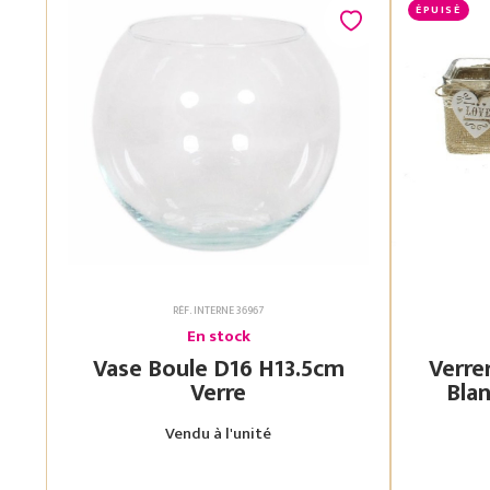
ÉPUISÉ
RÉF. INTERNE 36967
En stock
Vase Boule D16 H13.5cm
Verre
Verre
Blanc 7.5X7.5 H
Vendu à l'unité