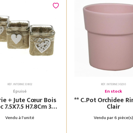
RÉF. INTERNE 33802
RÉF. INTERNE 30230
Épuisé
En stock
rie + Jute Cœur Bois
** C.Pot Orchidee Rim Rose
7.8Cm 3
Clair
Assorties
Vendu à l'unité
Vendu par 6 pièce(s)