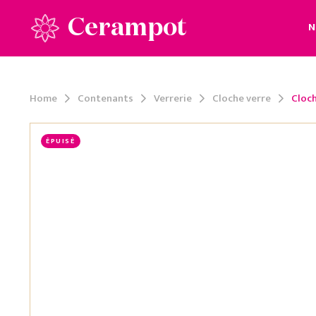
Cerampot
N
Home
Contenants
Verrerie
Cloche verre
Cloch
ÉPUISÉ