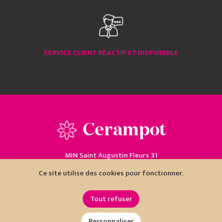
SERVICE CLIENT RÉACTIF ET DISPONIBLE
Cerampot
MIN Saint Augustin Fleurs 31
06200 Nice
Ce site utilise des cookies pour fonctionner.
04 93 18 80 10
Tout refuser
Personnaliser