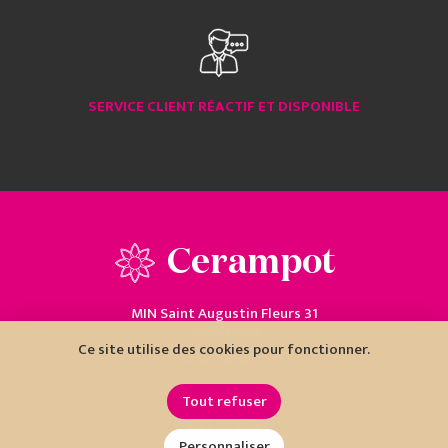
SERVICE CLIENT RÉACTIF ET DISPONIBLE
Cerampot
MIN Saint Augustin Fleurs 31
06200 Nice
Ce site utilise des cookies pour fonctionner.
04 93 18 80 10
Tout refuser
Personnaliser