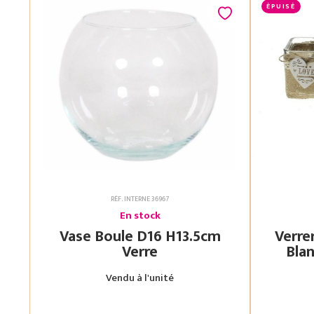
ÉPUISÉ
RÉF. INTERNE 36967
En stock
Vase Boule D16 H13.5cm
Verre
Verre
Blanc 7.5X7.5 H
Vendu à l'unité