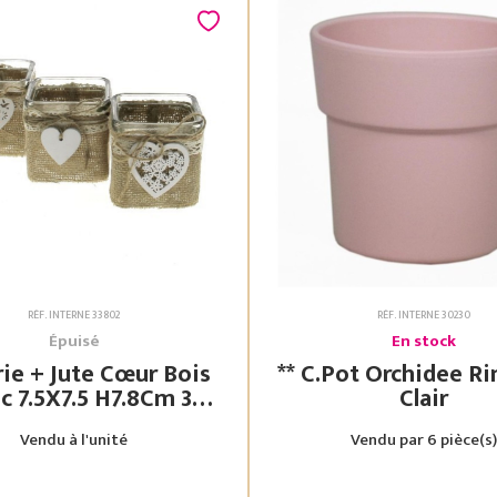
RÉF. INTERNE 33802
RÉF. INTERNE 30230
Épuisé
En stock
rie + Jute Cœur Bois
** C.Pot Orchidee Rim Rose
7.8Cm 3
Clair
Assorties
Vendu à l'unité
Vendu par 6 pièce(s)