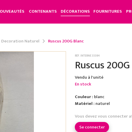
OUVEAUTÉS
CONTENANTS
DÉCORATIONS
FOURNITURES
PR
s Decoration Naturel
Ruscus 200G Blanc
RÉF. INTERNE 33384
Ruscus 200G 
Vendu à l'unité
En stock
Couleur :
blanc
Matériel :
naturel
Vous devez vous connecter a
Se connecter