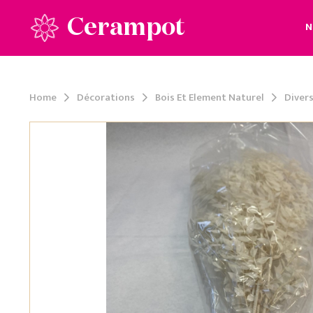
Cerampot
N
Home
Décorations
Bois Et Element Naturel
Diver