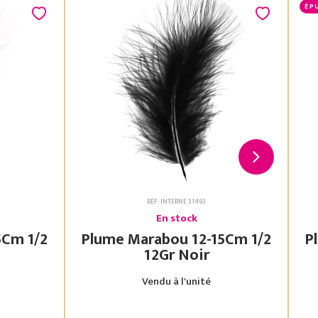
ÉP
RÉF. INTERNE 31493
En stock
Plume Marabou 12-15Cm 1/2
Plu
12Gr Noir
Vendu à l'unité