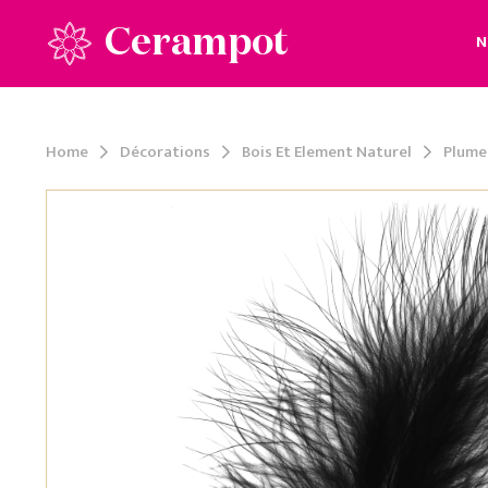
Cerampot
N
Home
Décorations
Bois Et Element Naturel
Plume