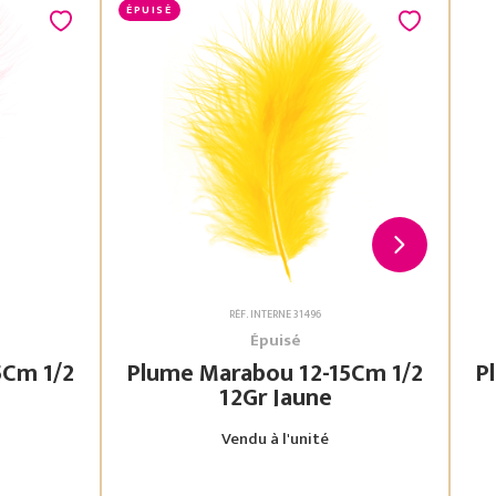
ÉPUISÉ
RÉF. INTERNE 31496
Épuisé
Plume Marabou 12-15Cm 1/2
Plu
12Gr Jaune
Vendu à l'unité