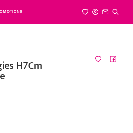
OMOTIONS
gies H7Cm
e