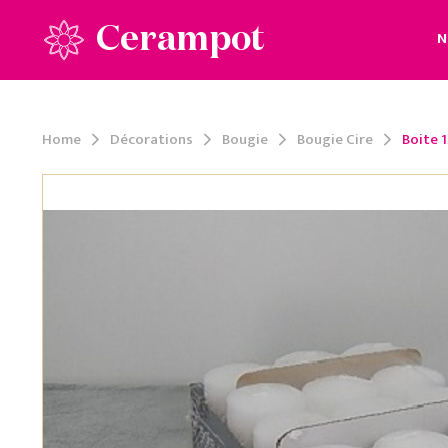
Cerampot
N
Home
Décorations
Bougie
Bougie Cire
Boite 