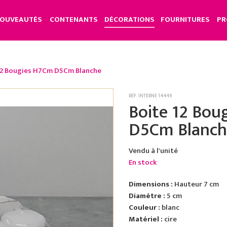
OUVEAUTÉS
CONTENANTS
DÉCORATIONS
FOURNITURES
PR
12 Bougies H7Cm D5Cm Blanche
RÉF. INTERNE 14449
Boite 12 Bou
D5Cm Blanch
Vendu à l'unité
En stock
Dimensions :
Hauteur 7 cm
Diamètre :
5 cm
Couleur :
blanc
Matériel :
cire