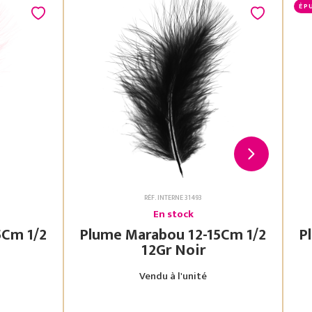
ÉP
RÉF. INTERNE 31493
En stock
Plume Marabou 12-15Cm 1/2
Plu
12Gr Noir
Vendu à l'unité