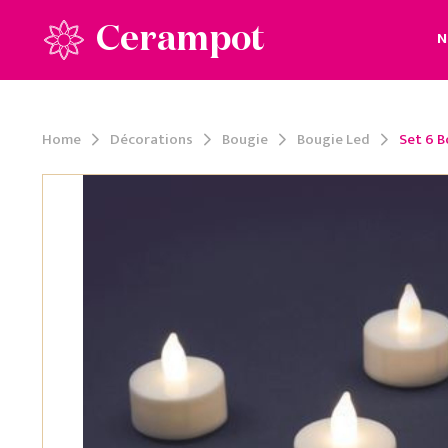
Cerampot
N
Home
Décorations
Bougie
Bougie Led
Set 6 B