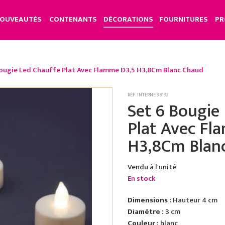
OUVEAUTÉS
CONTENANTS
DÉCORATIONS
FOURNITURES
PR
ougie Led Chauffe Plat Avec Flamme D3,5 H3,8Cm Blanc Chaud
RÉF. INTERNE 38132
Set 6 Bougie
Plat Avec Fl
H3,8Cm Blan
Vendu à l'unité
En stock
Dimensions :
Hauteur 4 cm
Diamètre :
3 cm
Couleur :
blanc