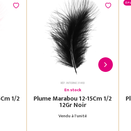
ÉP
RÉF. INTERNE 31493
En stock
Plume Marabou 12-15Cm 1/2
Plu
12Gr Noir
Vendu à l'unité