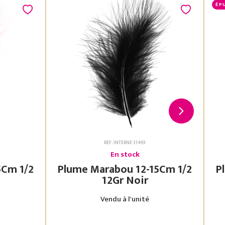
ÉP
RÉF. INTERNE 31493
En stock
Plume Marabou 12-15Cm 1/2
Plu
12Gr Noir
Vendu à l'unité