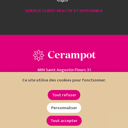
SERVICE CLIENT RÉACTIF ET DISPONIBLE
Cerampot
MIN Saint Augustin Fleurs 31
06200 Nice
Ce site utilise des cookies pour fonctionner.
04 93 18 80 10
Tout refuser
Personnaliser
Tout accepter
•
•
© SARL Cerampot
Mentions
Conditions
Cookies