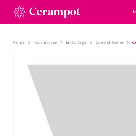
Cerampot
N
Home
Fournitures
Emballage
Cone Et Gaine
C