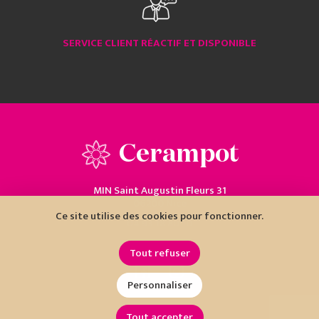
SERVICE CLIENT RÉACTIF ET DISPONIBLE
Cerampot
MIN Saint Augustin Fleurs 31
06200 Nice
Ce site utilise des cookies pour fonctionner.
04 93 18 80 10
Tout refuser
Personnaliser
Tout accepter