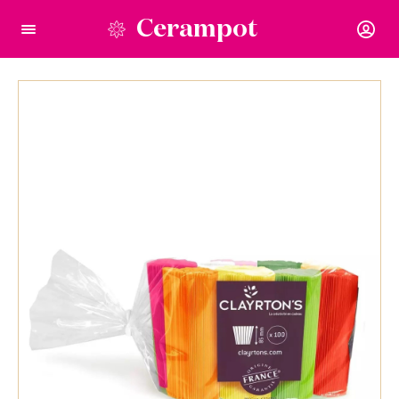
Cerampot