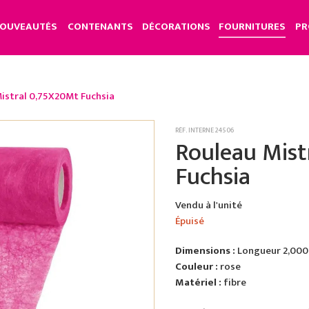
OUVEAUTÉS
CONTENANTS
DÉCORATIONS
FOURNITURES
PR
istral 0,75X20Mt Fuchsia
RÉF. INTERNE 24506
Rouleau Mist
Fuchsia
Vendu à l'unité
Épuisé
Dimensions :
Longueur 2,000
Couleur :
rose
Matériel :
fibre