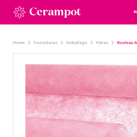
Cerampot
N
Home
Fournitures
Emballage
Fibres
Rouleau M