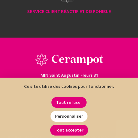
SERVICE CLIENT RÉACTIF ET DISPONIBLE
Cerampot
MIN Saint Augustin Fleurs 31
06200 Nice
Ce site utilise des cookies pour fonctionner.
04 93 18 80 10
Tout refuser
Personnaliser
Tout accepter
•
•
© SARL Cerampot
Mentions
Conditions
Cookies