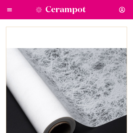
Cerampot