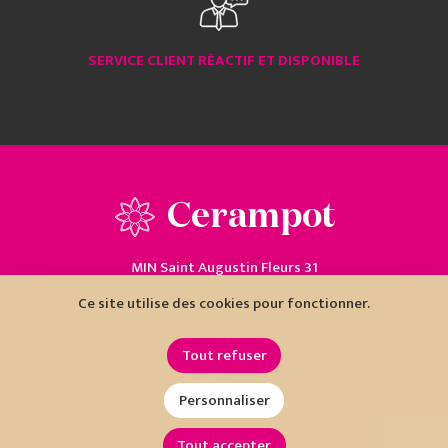
SERVICE CLIENT RÉACTIF ET DISPONIBLE
Cerampot
MIN Saint Augustin Fleurs 31
06200 Nice
Ce site utilise des cookies pour fonctionner.
04 93 18 80 10
Tout refuser
Personnaliser
Tout accepter