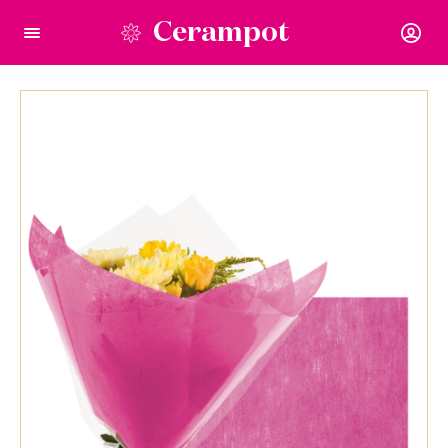
Cerampot