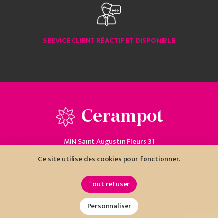
SERVICE CLIENT RÉACTIF ET DISPONIBLE
Cerampot
MIN Saint Augustin Fleurs 31
06200 Nice
Ce site utilise des cookies pour fonctionner.
04 93 18 80 10
Tout refuser
Personnaliser