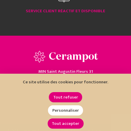
SERVICE CLIENT RÉACTIF ET DISPONIBLE
Cerampot
MIN Saint Augustin Fleurs 31
06200 Nice
Ce site utilise des cookies pour fonctionner.
04 93 18 80 10
Tout refuser
Personnaliser
Tout accepter
•
•
© SARL Cerampot
Mentions
Conditions
Cookies