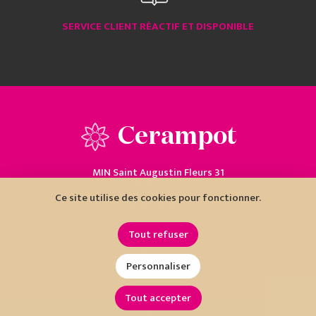
SERVICE CLIENT RÉACTIF ET DISPONIBLE
Cerampot
MIN Saint Augustin Fleurs 31
06200 Nice
Ce site utilise des cookies pour fonctionner.
04 93 18 80 10
Tout refuser
Personnaliser
Tout accepter
•
•
© SARL Cerampot
Mentions
Conditions
Cookies