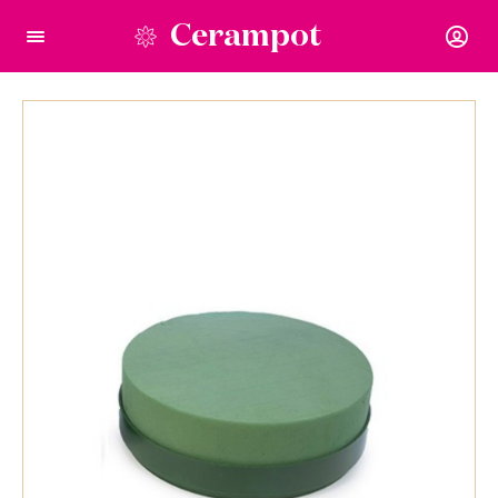
Cerampot