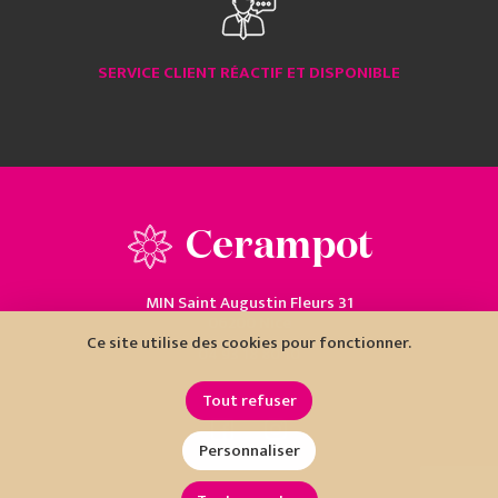
SERVICE CLIENT RÉACTIF ET DISPONIBLE
Cerampot
MIN Saint Augustin Fleurs 31
06200 Nice
Ce site utilise des cookies pour fonctionner.
04 93 18 80 10
Tout refuser
Personnaliser