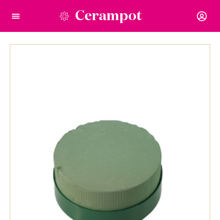
Cerampot