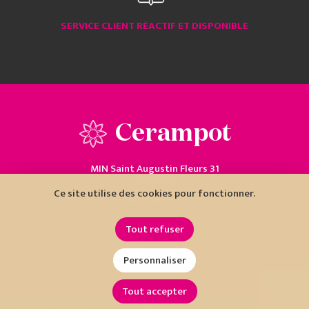
SERVICE CLIENT RÉACTIF ET DISPONIBLE
Cerampot
MIN Saint Augustin Fleurs 31
06200 Nice
Ce site utilise des cookies pour fonctionner.
04 93 18 80 10
Tout refuser
Personnaliser
Tout accepter
•
•
© SARL Cerampot
Mentions
Conditions
Cookies