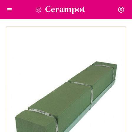
Cerampot