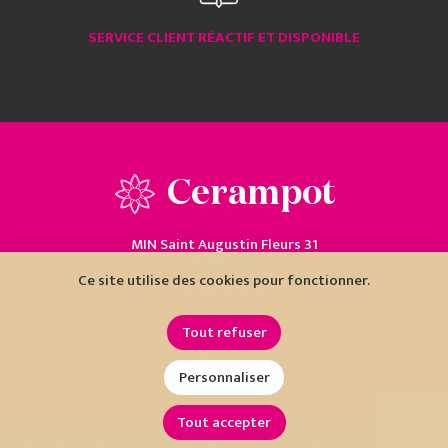
SERVICE CLIENT RÉACTIF ET DISPONIBLE
Cerampot
MIN Saint Augustin Fleurs 31
06200 Nice
Ce site utilise des cookies pour fonctionner.
04 93 18 80 10
Tout refuser
Personnaliser
Tout accepter
•
•
© SARL Cerampot
Mentions
Conditions
Cookies