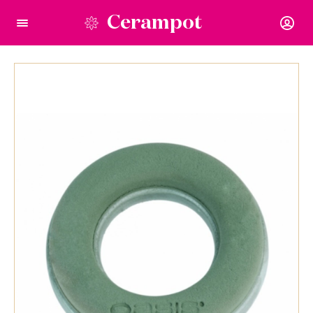
Cerampot