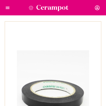
Cerampot