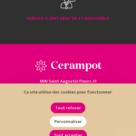
SERVICE CLIENT RÉACTIF ET DISPONIBLE
Cerampot
MIN Saint Augustin Fleurs 31
06200 Nice
Ce site utilise des cookies pour fonctionner.
04 93 18 80 10
Tout refuser
Personnaliser
Tout accepter