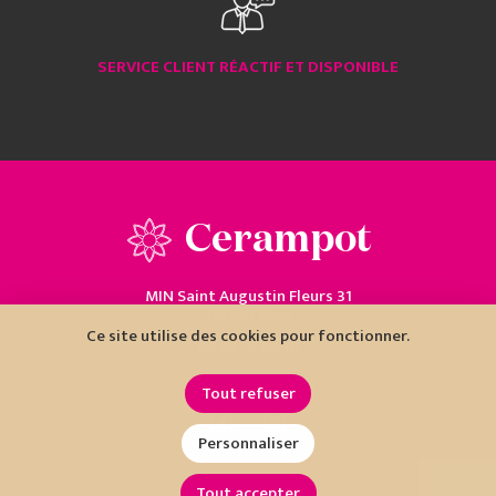
SERVICE CLIENT RÉACTIF ET DISPONIBLE
Cerampot
MIN Saint Augustin Fleurs 31
06200 Nice
Ce site utilise des cookies pour fonctionner.
04 93 18 80 10
Tout refuser
Personnaliser
Tout accepter