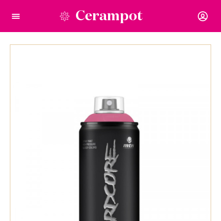
Cerampot