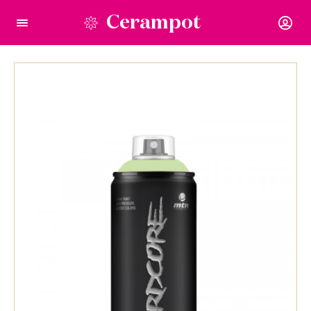
Cerampot