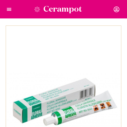
Cerampot