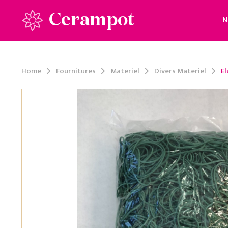
Cerampot
N
Home
Fournitures
Materiel
Divers Materiel
El