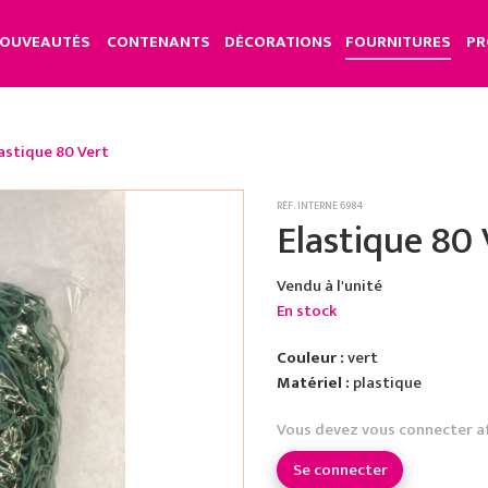
OUVEAUTÉS
CONTENANTS
DÉCORATIONS
FOURNITURES
PR
astique 80 Vert
RÉF. INTERNE 6984
Elastique 80 
Vendu à l'unité
En stock
Couleur :
vert
Matériel :
plastique
Vous devez vous connecter a
Se connecter